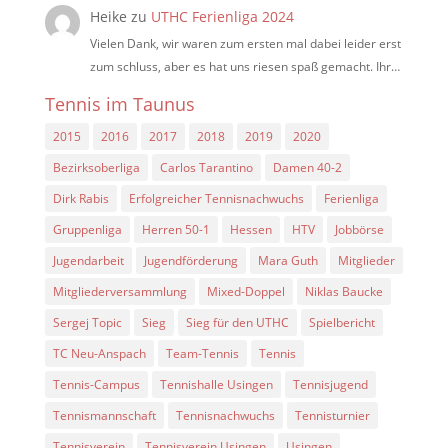
Heike
zu
UTHC Ferienliga 2024
Vielen Dank, wir waren zum ersten mal dabei leider erst
zum schluss, aber es hat uns riesen spaß gemacht. Ihr…
Tennis im Taunus
2015
2016
2017
2018
2019
2020
Bezirksoberliga
Carlos Tarantino
Damen 40-2
Dirk Rabis
Erfolgreicher Tennisnachwuchs
Ferienliga
Gruppenliga
Herren 50-1
Hessen
HTV
Jobbörse
Jugendarbeit
Jugendförderung
Mara Guth
Mitglieder
Mitgliederversammlung
Mixed-Doppel
Niklas Baucke
Sergej Topic
Sieg
Sieg für den UTHC
Spielbericht
TC Neu-Anspach
Team-Tennis
Tennis
Tennis-Campus
Tennishalle Usingen
Tennisjugend
Tennismannschaft
Tennisnachwuchs
Tennisturnier
Tennisverein
Tennisverein Usingen
Usingen