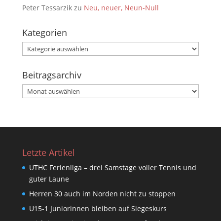
Peter Tessarzik
zu
Neu, neuer, Neun-Null
Kategorien
Kategorien
Beitragsarchiv
Beitragsarchiv
Letzte Artikel
UTHC Ferienliga – drei Samstage voller Tennis und
guter Laune
Herren 30 auch im Norden nicht zu stoppen
U15-1 Juniorinnen bleiben auf Siegeskurs