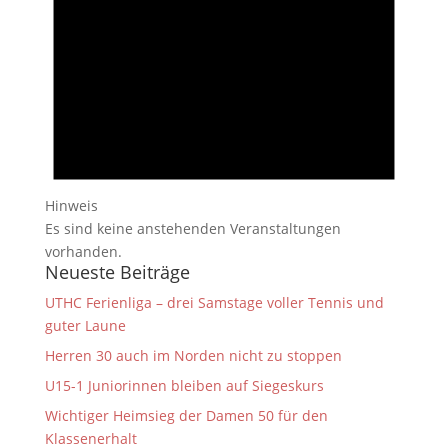
Hinweis
Es sind keine anstehenden Veranstaltungen
vorhanden.
Neueste Beiträge
UTHC Ferienliga – drei Samstage voller Tennis und
guter Laune
Herren 30 auch im Norden nicht zu stoppen
U15-1 Juniorinnen bleiben auf Siegeskurs
Wichtiger Heimsieg der Damen 50 für den
Klassenerhalt