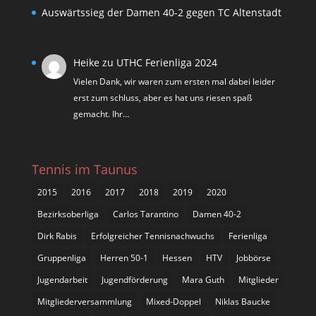
Auswärtssieg der Damen 40-2 gegen TC Altenstadt
Heike
zu
UTHC Ferienliga 2024
Vielen Dank, wir waren zum ersten mal dabei leider
erst zum schluss, aber es hat uns riesen spaß
gemacht. Ihr…
Tennis im Taunus
2015
2016
2017
2018
2019
2020
Bezirksoberliga
Carlos Tarantino
Damen 40-2
Dirk Rabis
Erfolgreicher Tennisnachwuchs
Ferienliga
Gruppenliga
Herren 50-1
Hessen
HTV
Jobbörse
Jugendarbeit
Jugendförderung
Mara Guth
Mitglieder
Mitgliederversammlung
Mixed-Doppel
Niklas Baucke