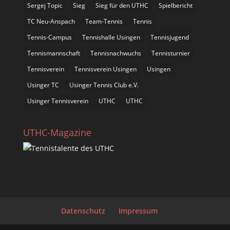
Sergej Topic
Sieg
Sieg für den UTHC
Spielbericht
TC Neu-Anspach
Team-Tennis
Tennis
Tennis-Campus
Tennishalle Usingen
Tennisjugend
Tennismannschaft
Tennisnachwuchs
Tennisturnier
Tennisverein
Tennisverein Usingen
Usingen
Usinger TC
Usinger Tennis Club e.V.
Usinger Tennisverein
UTHC
UTHC
UTHC-Magazine
Datenschutz
Impressum