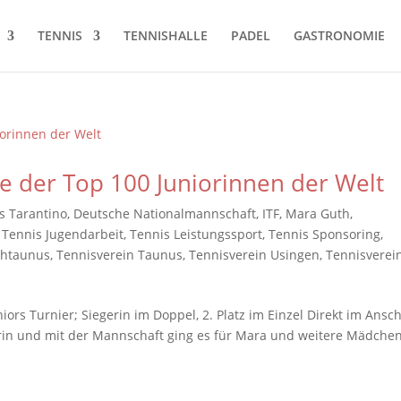
TENNIS
TENNISHALLE
PADEL
GASTRONOMIE
e der Top 100 Juniorinnen der Welt
s Tarantino
,
Deutsche Nationalmannschaft
,
ITF
,
Mara Guth
,
,
Tennis Jugendarbeit
,
Tennis Leistungssport
,
Tennis Sponsoring
,
chtaunus
,
Tennisverein Taunus
,
Tennisverein Usingen
,
Tennisverei
iors Turnier; Siegerin im Doppel, 2. Platz im Einzel Direkt im Ansc
erin und mit der Mannschaft ging es für Mara und weitere Mädche