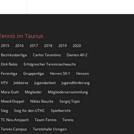
Tennis im Taunus
2015
2016
2017
2018
2019
2020
Bezirksoberliga
Carlos Tarantino
Damen 40-2
Dirk Rabis
Erfolgreicher Tennisnachwuchs
Ferienliga
Gruppenliga
Herren 50-1
Hessen
HTV
Jobbörse
Jugendarbeit
Jugendförderung
Mara Guth
Mitglieder
Mitgliederversammlung
Mixed-Doppel
Niklas Baucke
Sergej Topic
Sieg
Sieg für den UTHC
Spielbericht
TC Neu-Anspach
Team-Tennis
Tennis
Tennis-Campus
Tennishalle Usingen