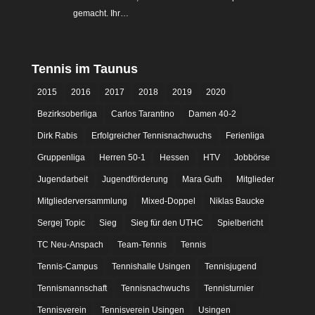
gemacht. Ihr…
Tennis im Taunus
2015
2016
2017
2018
2019
2020
Bezirksoberliga
Carlos Tarantino
Damen 40-2
Dirk Rabis
Erfolgreicher Tennisnachwuchs
Ferienliga
Gruppenliga
Herren 50-1
Hessen
HTV
Jobbörse
Jugendarbeit
Jugendförderung
Mara Guth
Mitglieder
Mitgliederversammlung
Mixed-Doppel
Niklas Baucke
Sergej Topic
Sieg
Sieg für den UTHC
Spielbericht
TC Neu-Anspach
Team-Tennis
Tennis
Tennis-Campus
Tennishalle Usingen
Tennisjugend
Tennismannschaft
Tennisnachwuchs
Tennisturnier
Tennisverein
Tennisverein Usingen
Usingen