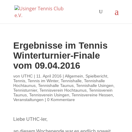
Ergebnisse im Tennis
Winterturnier-Finale
vom 09.04.2016
von
UTHC
|
11. April 2016
|
Allgemein
,
Spielbericht
,
Tennis
,
Tennis im Winter
,
Tennishalle
,
Tennishalle
Hochtaunus
,
Tennishalle Taunus
,
Tennishalle Usingen
,
Tennisturnier
,
Tennisverein Hochtaunus
,
Tennisverein
Taunus
,
Tennisverein Usingen
,
Tennisvereine Hessen
,
Veranstaltungen
|
0 Kommentare
Liebe UTHC-ler,
an diesem Wochenende war es endlich soweit.