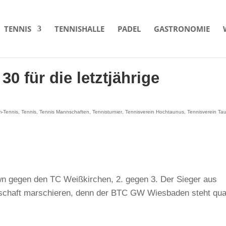
TENNIS
TENNISHALLE
PADEL
GASTRONOMIE
0 für die letztjährige
-Tennis
,
Tennis
,
Tennis Mannschaften
,
Tennisturnier
,
Tennisverein Hochtaunus
,
Tennisverein Ta
 gegen den TC Weißkirchen, 2. gegen 3. Der Sieger aus
rschaft marschieren, denn der BTC GW Wiesbaden steht qua