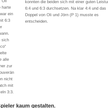
 Oli
konnten die beiden sich mit einer guten Leist
 harte
6:4 und 6:3 durchsetzen. Na klar 4:4 und das
war ein
Doppel von Oli und Jörn (P 1) musste es
it 6:3
entscheiden.
er
wann.
 sich
ico“
elte
 alle
ner zur
souverän
n nicht
atch mit
eln 3:3.
pieler kaum gestalten.