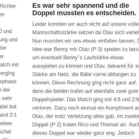
Es war sehr spannend und die
Richter
Doppel mussten es entscheiden.
en
Leider konnten wir auch nicht auf unsere volle
:0 und
Mannschaftsstärke setzen da Olav sich verlet
tung und
Nun mussten wir uns etwas einfallen lassen. 
ter
Idee war Benny mit Olav (P 3) spielen zu lass
er
um eventuell Benny`s Laufstärke etwas
atch mit
ausspielen zu können und Olav, bekannt für s
 erging
Stärke am Netz, die Bälle vorne abfangen zu
gsphase
können. Diese Rechnung ging nicht ganz auf,
n der
denn die beiden trafen auf ebenfalls zwei gute
u sehr
Doppelspieler. Das Match ging mit 4:6 und 2:6
abei bot
verloren. Dazu noch einmal ein Kompliment a
and 2:1
Olav, der trotz Verletzung alles gab. Im zweit
weiten
Doppel (P 2) traten Rico und Thomas an. Auc
schel
dieses Doppel war wieder ganz eng. Jedoch