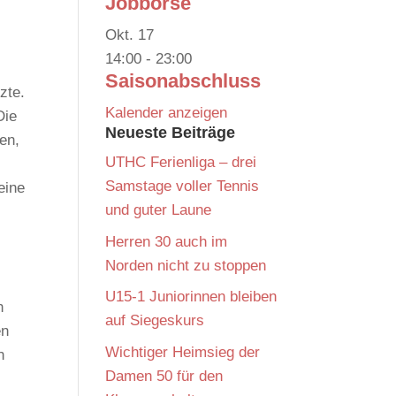
Jobbörse
Okt.
17
14:00
-
23:00
Saisonabschluss
zte.
Kalender anzeigen
Die
Neueste Beiträge
en,
UTHC Ferienliga – drei
Samstage voller Tennis
eine
und guter Laune
Herren 30 auch im
Norden nicht zu stoppen
U15-1 Juniorinnen bleiben
n
auf Siegeskurs
en
Wichtiger Heimsieg der
h
Damen 50 für den