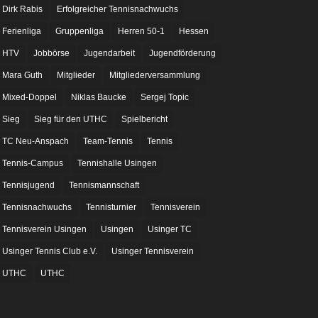
Dirk Rabis
Erfolgreicher Tennisnachwuchs
Ferienliga
Gruppenliga
Herren 50-1
Hessen
HTV
Jobbörse
Jugendarbeit
Jugendförderung
Mara Guth
Mitglieder
Mitgliederversammlung
Mixed-Doppel
Niklas Baucke
Sergej Topic
Sieg
Sieg für den UTHC
Spielbericht
TC Neu-Anspach
Team-Tennis
Tennis
Tennis-Campus
Tennishalle Usingen
Tennisjugend
Tennismannschaft
Tennisnachwuchs
Tennisturnier
Tennisverein
Tennisverein Usingen
Usingen
Usinger TC
Usinger Tennis Club e.V.
Usinger Tennisverein
UTHC
UTHC