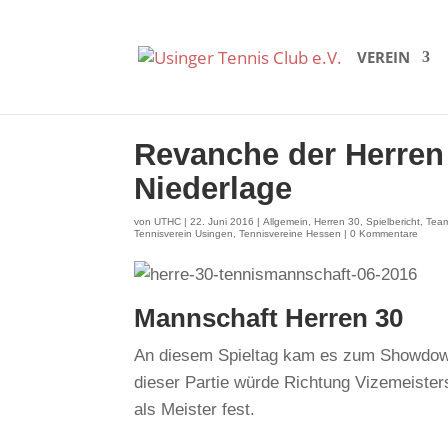
VEREIN
Revanche der Herren 3
Niederlage
von
UTHC
|
22. Juni 2016
|
Allgemein
,
Herren 30
,
Spielbericht
,
Team
Tennisverein Usingen
,
Tennisvereine Hessen
|
0 Kommentare
Mannschaft Herren 30
An diesem Spieltag kam es zum Showdown
dieser Partie würde Richtung Vizemeiste
als Meister fest.