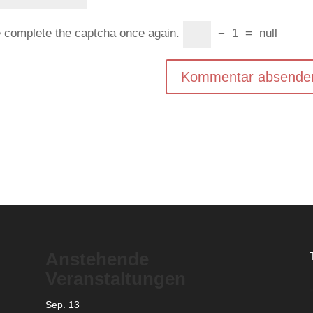
e complete the captcha once again.
−
1
=
null
Anstehende
Veranstaltungen
Sep.
13