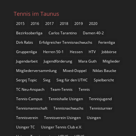
Tennis im Taunus
2015
2016
2017
2018
2019
2020
Bezirksoberliga
Carlos Tarantino
Damen 40-2
Dirk Rabis
Erfolgreicher Tennisnachwuchs
Ferienliga
Gruppenliga
Herren 50-1
Hessen
HTV
Jobbörse
Jugendarbeit
Jugendförderung
Mara Guth
Mitglieder
Mitgliederversammlung
Mixed-Doppel
Niklas Baucke
Sergej Topic
Sieg
Sieg für den UTHC
Spielbericht
TC Neu-Anspach
Team-Tennis
Tennis
Tennis-Campus
Tennishalle Usingen
Tennisjugend
Tennismannschaft
Tennisnachwuchs
Tennisturnier
Tennisverein
Tennisverein Usingen
Usingen
Usinger TC
Usinger Tennis Club e.V.