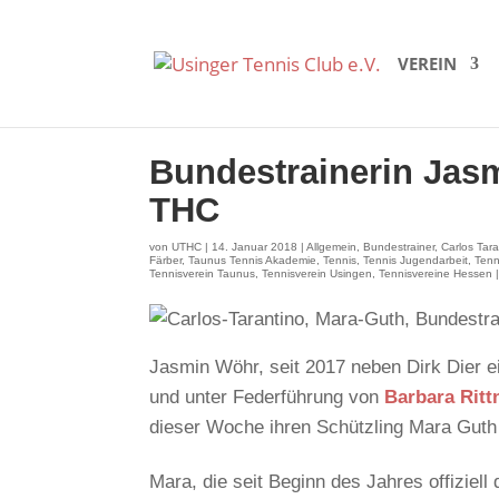
VEREIN
Bundestrainerin Jas
THC
von
UTHC
|
14. Januar 2018
|
Allgemein
,
Bundestrainer
,
Carlos Tara
Färber
,
Taunus Tennis Akademie
,
Tennis
,
Tennis Jugendarbeit
,
Tenn
Tennisverein Taunus
,
Tennisverein Usingen
,
Tennisvereine Hessen
Jasmin Wöhr, seit 2017 neben Dirk Dier 
und unter Federführung von
Barbara Ritt
dieser Woche ihren Schützling Mara Guth
Mara, die seit Beginn des Jahres offizi