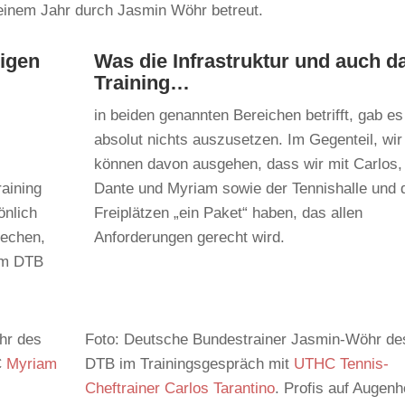
 einem Jahr durch Jasmin Wöhr betreut.
digen
Was die Infrastruktur und auch d
Training…
in beiden genannten Bereichen betrifft, gab es
absolut nichts auszusetzen. Im Gegenteil, wir
können davon ausgehen, dass wir mit Carlos,
raining
Dante und Myriam sowie der Tennishalle und 
önlich
Freiplätzen „ein Paket“ haben, das allen
rechen,
Anforderungen gerecht wird.
em DTB
hr des
Foto: Deutsche Bundestrainer Jasmin-Wöhr de
C
Myriam
DTB im Trainingsgespräch mit
UTHC Tennis-
Cheftrainer Carlos Tarantino
. Profis auf Augen