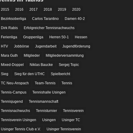
2015
2016
2017
2018
2019
2020
Bezirksoberliga
Carlos Tarantino
Damen 40-2
Dirk Rabis
Erfolgreicher Tennisnachwuchs
Ferienliga
Gruppenliga
Herren 50-1
Hessen
HTV
Jobbörse
Jugendarbeit
Jugendförderung
Mara Guth
Mitglieder
Mitgliederversammlung
Mixed-Doppel
Niklas Baucke
Sergej Topic
Sieg
Sieg für den UTHC
Spielbericht
TC Neu-Anspach
Team-Tennis
Tennis
Tennis-Campus
Tennishalle Usingen
Tennisjugend
Tennismannschaft
Tennisnachwuchs
Tennisturnier
Tennisverein
Tennisverein Usingen
Usingen
Usinger TC
Usinger Tennis Club e.V.
Usinger Tennisverein