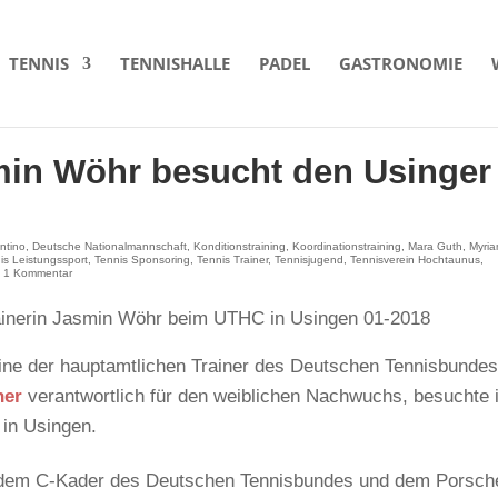
TENNIS
TENNISHALLE
PADEL
GASTRONOMIE
min Wöhr besucht den Usinger
ntino
,
Deutsche Nationalmannschaft
,
Konditionstraining
,
Koordinationstraining
,
Mara Guth
,
Myri
is Leistungssport
,
Tennis Sponsoring
,
Tennis Trainer
,
Tennisjugend
,
Tennisverein Hochtaunus
,
|
1 Kommentar
eine der hauptamtlichen Trainer des Deutschen Tennisbunde
ner
verantwortlich für den weiblichen Nachwuchs, besuchte 
 in Usingen.
ell dem C-Kader des Deutschen Tennisbundes und dem Porsch