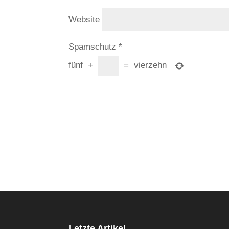
Website
Spamschutz
*
fünf
+
=
vierzehn
Letzte Artikel