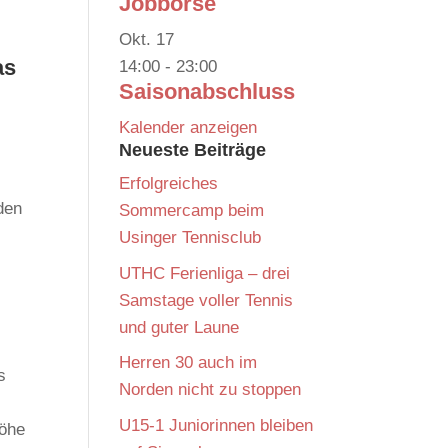
Jobbörse
Okt.
17
as
14:00
-
23:00
Saisonabschluss
Kalender anzeigen
Neueste Beiträge
Erfolgreiches
den
Sommercamp beim
Usinger Tennisclub
UTHC Ferienliga – drei
Samstage voller Tennis
und guter Laune
Herren 30 auch im
s
Norden nicht zu stoppen
U15-1 Juniorinnen bleiben
höhe