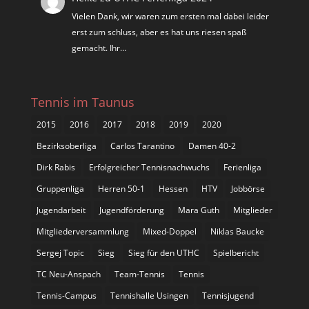
Vielen Dank, wir waren zum ersten mal dabei leider
erst zum schluss, aber es hat uns riesen spaß
gemacht. Ihr…
Tennis im Taunus
2015
2016
2017
2018
2019
2020
Bezirksoberliga
Carlos Tarantino
Damen 40-2
Dirk Rabis
Erfolgreicher Tennisnachwuchs
Ferienliga
Gruppenliga
Herren 50-1
Hessen
HTV
Jobbörse
Jugendarbeit
Jugendförderung
Mara Guth
Mitglieder
Mitgliederversammlung
Mixed-Doppel
Niklas Baucke
Sergej Topic
Sieg
Sieg für den UTHC
Spielbericht
TC Neu-Anspach
Team-Tennis
Tennis
Tennis-Campus
Tennishalle Usingen
Tennisjugend