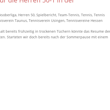
ür die Herren 50-1 in der
ksoberliga
,
Herren 50
,
Spielbericht
,
Team-Tennis
,
Tennis
,
Tennis
isverein Taunus
,
Tennisverein Usingen
,
Tennisvereine Hessen
alt bereits frühzeitig in trockenen Tüchern könnte das Resume de
ten. Starteten wir doch bereits nach der Sommerpause mit einem