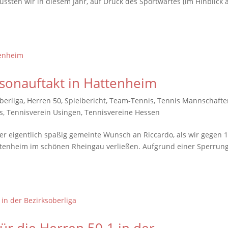
ssten wir in diesem Jahr, auf Druck des Sportwartes (im Hinblick 
isonauftakt in Hattenheim
berliga
,
Herren 50
,
Spielbericht
,
Team-Tennis
,
Tennis Mannschafte
s
,
Tennisverein Usingen
,
Tennisvereine Hessen
der eigentlich spaßig gemeinte Wunsch an Riccardo, als wir gegen 
ttenheim im schönen Rheingau verließen. Aufgrund einer Sperrun