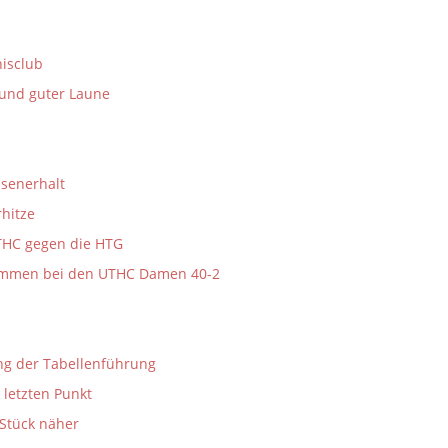
isclub
 und guter Laune
ssenerhalt
hitze
UTHC gegen die HTG
kommen bei den UTHC Damen 40-2
ung der Tabellenführung
letzten Punkt
 Stück näher