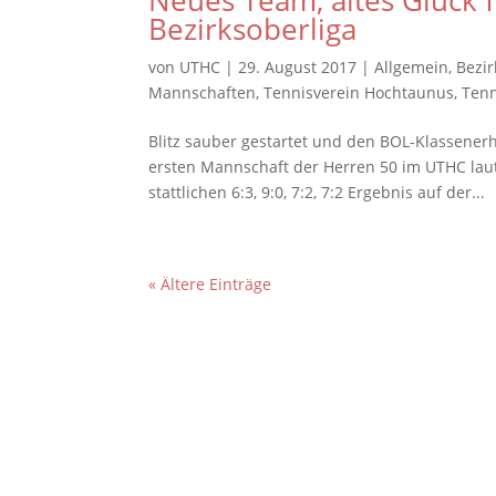
Neues Team, altes Glück f
Bezirksoberliga
von
UTHC
|
29. August 2017
|
Allgemein
,
Bezir
Mannschaften
,
Tennisverein Hochtaunus
,
Tenn
Blitz sauber gestartet und den BOL-Klassenerh
ersten Mannschaft der Herren 50 im UTHC lau
stattlichen 6:3, 9:0, 7:2, 7:2 Ergebnis auf der...
« Ältere Einträge