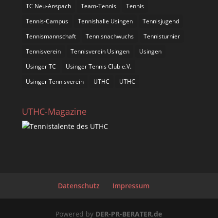
TC Neu-Anspach
Team-Tennis
Tennis
Tennis-Campus
Tennishalle Usingen
Tennisjugend
Tennismannschaft
Tennisnachwuchs
Tennisturnier
Tennisverein
Tennisverein Usingen
Usingen
Usinger TC
Usinger Tennis Club e.V.
Usinger Tennisverein
UTHC
UTHC
UTHC-Magazine
Datenschutz
Impressum
Powered by
DER-PR-BERATER.de