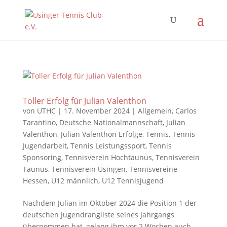
Toller Erfolg für Julian Valenthon
von
UTHC
|
17. November 2024
|
Allgemein
,
Carlos
Tarantino
,
Deutsche Nationalmannschaft
,
Julian
Valenthon
,
Julian Valenthon Erfolge
,
Tennis
,
Tennis
Jugendarbeit
,
Tennis Leistungssport
,
Tennis
Sponsoring
,
Tennisverein Hochtaunus
,
Tennisverein
Taunus
,
Tennisverein Usingen
,
Tennisvereine
Hessen
,
U12 männlich
,
U12 Tennisjugend
Nachdem Julian im Oktober 2024 die Position 1 der
deutschen Jugendrangliste seines Jahrgangs
übernommen hat, gelang ihm vor 2 Wochen auch