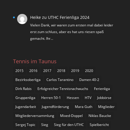
Heike
zu
UTHC Ferienliga 2024
Vielen Dank, wir waren zum ersten mal dabei leider
erst zum schluss, aber es hat uns riesen spaß
gemacht. Ihr…
Tennis im Taunus
2015
2016
2017
2018
2019
2020
Bezirksoberliga
Carlos Tarantino
Damen 40-2
Dirk Rabis
Erfolgreicher Tennisnachwuchs
Ferienliga
Gruppenliga
Herren 50-1
Hessen
HTV
Jobbörse
Jugendarbeit
Jugendförderung
Mara Guth
Mitglieder
Mitgliederversammlung
Mixed-Doppel
Niklas Baucke
Sergej Topic
Sieg
Sieg für den UTHC
Spielbericht