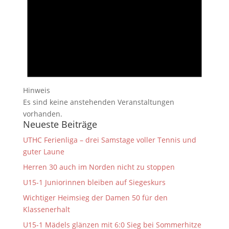
Hinweis
Es sind keine anstehenden Veranstaltungen
vorhanden.
Neueste Beiträge
UTHC Ferienliga – drei Samstage voller Tennis und
guter Laune
Herren 30 auch im Norden nicht zu stoppen
U15-1 Juniorinnen bleiben auf Siegeskurs
Wichtiger Heimsieg der Damen 50 für den
Klassenerhalt
U15-1 Mädels glänzen mit 6:0 Sieg bei Sommerhitze