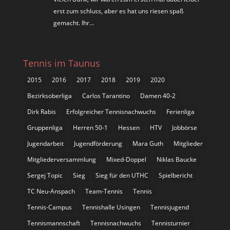
erst zum schluss, aber es hat uns riesen spaß
gemacht. Ihr…
Tennis im Taunus
2015
2016
2017
2018
2019
2020
Bezirksoberliga
Carlos Tarantino
Damen 40-2
Dirk Rabis
Erfolgreicher Tennisnachwuchs
Ferienliga
Gruppenliga
Herren 50-1
Hessen
HTV
Jobbörse
Jugendarbeit
Jugendförderung
Mara Guth
Mitglieder
Mitgliederversammlung
Mixed-Doppel
Niklas Baucke
Sergej Topic
Sieg
Sieg für den UTHC
Spielbericht
TC Neu-Anspach
Team-Tennis
Tennis
Tennis-Campus
Tennishalle Usingen
Tennisjugend
Tennismannschaft
Tennisnachwuchs
Tennisturnier