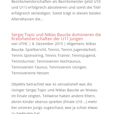
Bezirksmeisterschaften als Bezirksmeister (jetzt U10
und U11) erfolgreich absolvieren und somit die Titel
erfolgreich verteidigen. Somit trägt in diesen beiden
Altersklassen die...
Sergej Topic und Niklas Baucke dominieren die
Kreismeisterschaften der U11 Jungen
von
UTHC
|
8. Dezember 2015
|
Allgemein
,
Niklas
Baucke
,
Spielbericht
,
Tennis
,
Tennis Jugendarbeit
,
Tennis Sponsoring
,
Tennis Trainer
,
Tennisjugend
,
Tennisturnier
,
Tennisverein Hochtaunus
,
Tennisverein Taunus
,
Tennisverein Usingen
,
Tennisvereine Hessen
Objektiv betrachtet war es sensationell was die
Usinger Sergej Topic und Niklas Baucke an Niveau
im Finale zeigten. Teilweise haben andere Eltern,
deren Kinder ebenso spielten (Finale U10 …) mehr
bei unseren Jungs zugeschaut, was ja schon etwas
zu bedeuten hat....