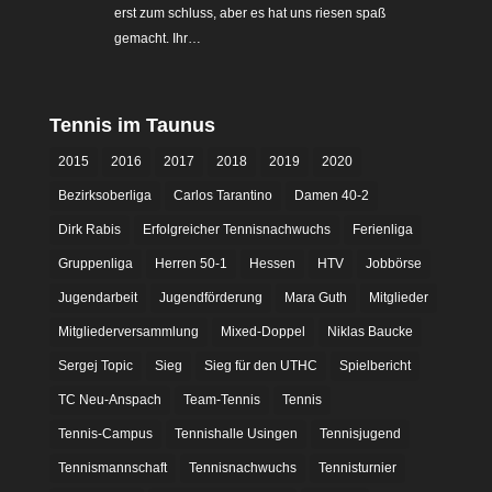
erst zum schluss, aber es hat uns riesen spaß
gemacht. Ihr…
Tennis im Taunus
2015
2016
2017
2018
2019
2020
Bezirksoberliga
Carlos Tarantino
Damen 40-2
Dirk Rabis
Erfolgreicher Tennisnachwuchs
Ferienliga
Gruppenliga
Herren 50-1
Hessen
HTV
Jobbörse
Jugendarbeit
Jugendförderung
Mara Guth
Mitglieder
Mitgliederversammlung
Mixed-Doppel
Niklas Baucke
Sergej Topic
Sieg
Sieg für den UTHC
Spielbericht
TC Neu-Anspach
Team-Tennis
Tennis
Tennis-Campus
Tennishalle Usingen
Tennisjugend
Tennismannschaft
Tennisnachwuchs
Tennisturnier