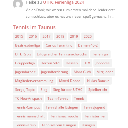
Heike
zu
UTHC Ferienliga 2024
Vielen Dank, wir waren zum ersten mal dabei leider erst
zum schluss, aber es hat uns riesen spaß gemacht. Ihr…
Tennis im Taunus
2015
2016
2017
2018
2019
2020
Bezirksoberliga
Carlos Tarantino
Damen 40-2
Dirk Rabis
Erfolgreicher Tennisnachwuchs
Ferienliga
Gruppenliga
Herren 50-1
Hessen
HTV
Jobbörse
Jugendarbeit
Jugendförderung
Mara Guth
Mitglieder
Mitgliederversammlung
Mixed-Doppel
Niklas Baucke
Sergej Topic
Sieg
Sieg für den UTHC
Spielbericht
TC Neu-Anspach
Team-Tennis
Tennis
Tennis-Campus
Tennishalle Usingen
Tennisjugend
Tennismannschaft
Tennisnachwuchs
Tennisturnier
Tennisverein
Tennisverein Usingen
Usingen