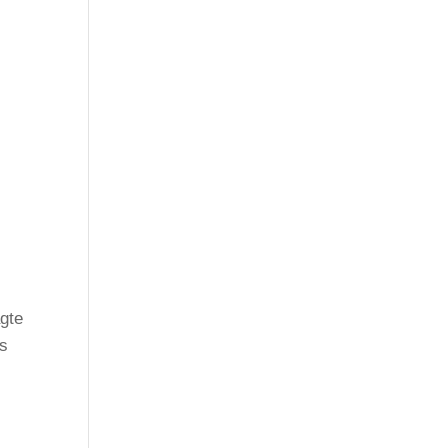
gte
ns