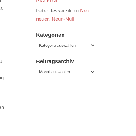
d
ts
Peter Tessarzik
zu
Neu,
neuer, Neun-Null
Kategorien
Kategorien
Beitragsarchiv
u
Beitragsarchiv
ng
an