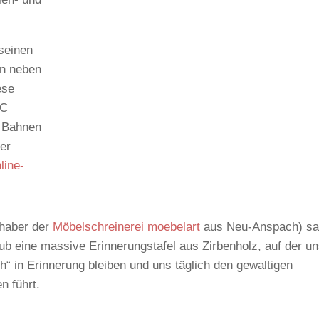
seinen
un neben
ese
HC
e Bahnen
der
line-
nhaber der
Möbelschreinerei moebelart
aus Neu-Anspach) sa
lub eine massive Erinnerungstafel aus Zirbenholz, auf der u
h“ in Erinnerung bleiben und uns täglich den gewaltigen
n führt.