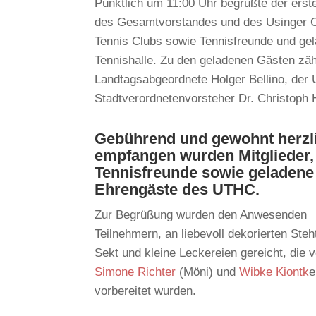
Pünktlich um 11:00 Uhr begrüßte der erst
des Gesamtvorstandes und des Usinger Che
Tennis Clubs sowie Tennisfreunde und ge
Tennishalle. Zu den geladenen Gästen zä
Landtagsabgeordnete Holger Bellino, der
Stadtverordnetenvorsteher Dr. Christoph 
Gebührend und gewohnt herzl
empfangen wurden Mitglieder,
Tennisfreunde sowie geladene
Ehrengäste des UTHC.
Zur Begrüßung wurden den Anwesenden
Teilnehmern, an liebevoll dekorierten Steh
Sekt und kleine Leckereien gereicht, die 
Simone Richter
(Möni) und
Wibke Kiontk
e
vorbereitet wurden.