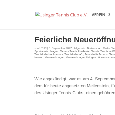
VEREIN
Feierliche Neueröffn
von
UTHC
|
5. September 2022
|
Allgemein
,
Breitensport
,
Carlos Ta
Sportverein Usingen
,
Taunus Tennis Akademie
,
Tennis
,
Tennis im Wi
Tennishalle Hochtaunus
,
Tennishalle Info
,
Tennishalle Taunus
,
Tenn
Hessen
,
Veranstaltungen
,
Veranstaltungen Usingen
|
0 Kommentar
Wie angekündigt, war es am 4. September 
dem für heute angesetzten Meilenstein, f
des Usinger Tennis Clubs, einen gebühre