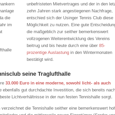
enankern
unbefristeten Mietvertrages und der in den let
enanlage
zehn Jahren stark angestiegenen Nachfrage,
da die
entschied sich der Usinger Tennis Club diese
Jahr im
Möglichkeit zu nutzen. Eine gute Entscheidun
ut
die maßgeblich zur seither bemerkenswert
vollzogenen Weiterentwicklung des Vereins
beitrug und bis heute durch eine über
85-
fthalle
prozentige Auslastung
in den Wintermonaten
bestätigt wird.
nisclub seine Traglufthalle
ere
33.000 Euro in eine moderne, sowohl licht- als auch
e ebenfalls gut durchdachte Investition, die sich bereits nac
 beste Lichtverhältnisse in der nun festen Tennishalle sorgt.
n verzeichnet die Tennishalle seither eine bemerkenswert ho