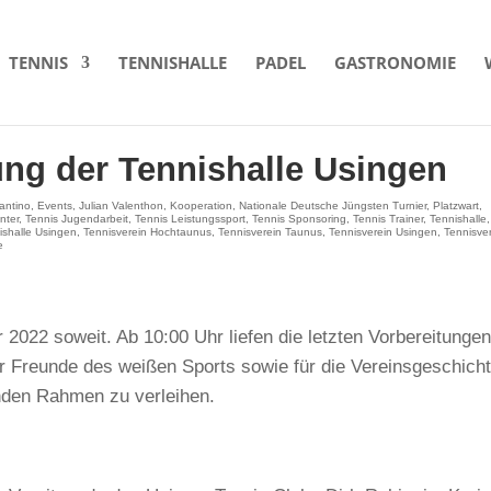
TENNIS
TENNISHALLE
PADEL
GASTRONOMIE
ung der Tennishalle Usingen
rantino
,
Events
,
Julian Valenthon
,
Kooperation
,
Nationale Deutsche Jüngsten Turnier
,
Platzwart
,
nter
,
Tennis Jugendarbeit
,
Tennis Leistungssport
,
Tennis Sponsoring
,
Tennis Trainer
,
Tennishalle
,
ishalle Usingen
,
Tennisverein Hochtaunus
,
Tennisverein Taunus
,
Tennisverein Usingen
,
Tennisve
e
2022 soweit. Ab 10:00 Uhr liefen die letzten Vorbereitunge
ür Freunde des weißen Sports sowie für die Vereinsgeschich
nden Rahmen zu verleihen.