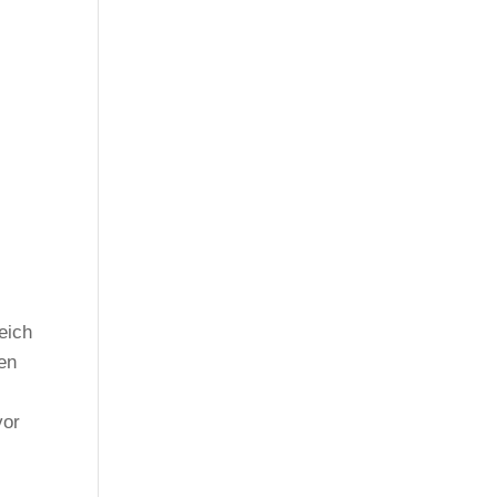
eich
nen
vor