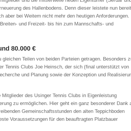
mitglieder und die mittlerweile neuen Eigentümer (Serdar un
Erneuerung des Hallenbodens. Denn dieser leistete nun berei
ach aber bei Weitem nicht mehr den heutigen Anforderungen.
Breiten- und Freizeit- bis hin zum Mannschafts- und
und 80.000 €
u gleichen Teilen von beiden Parteien getragen. Besonders z
er Tennis Clubs Joe Heinsch, der sich (final unterstützt von
Recherche und Planung sowie der Konzeption und Realisieru
e Mitglieder des Usinger Tennis Clubs in Eigenleistung
erung zu ermöglichen. Hier geht ein ganz besonderer Dank 
ißtreibenden Gemeinschaftsstunden den alten Teppichboden
 beste Voraussetzungen für den beauftragten Platzbauer