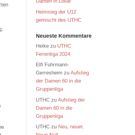
Damen in Lollar
zten
Heimsieg der U12
gemischt des UTHC
g,
Neueste Kommentare
Heike
zu
UTHC
Ferienliga 2024
Elfi Fuhrmann-
Gerresheim
zu
Aufstieg
der Damen 60 in die
Gruppenliga
UTHC
zu
Aufstieg der
h
Damen 60 in die
Gruppenliga
UTHC
zu
Neu, neuer,
he
Neun-Null