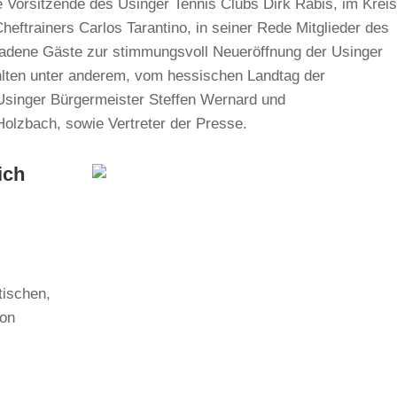
e Vorsitzende des Usinger Tennis Clubs Dirk Rabis, im Krei
ftrainers Carlos Tarantino, in seiner Rede Mitglieder des
ladene Gäste zur stimmungsvoll Neueröffnung der Usinger
hlten unter anderem, vom hessischen Landtag der
 Usinger Bürgermeister Steffen Wernard und
Holzbach, sowie Vertreter der Presse.
ich
tischen,
von